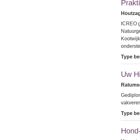
Prakti
Houtzag
ICREO g
Natuurge
Kootwijk
onderst
Type bed
Uw H
Ratumse
Gediplom
vakveren
Type bed
Hond-