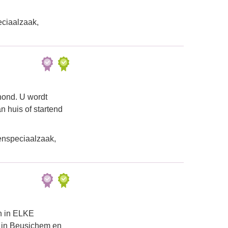
eciaalzaak,
hond. U wordt
n huis of startend
enspeciaalzaak,
en in ELKE
es in Beusichem en