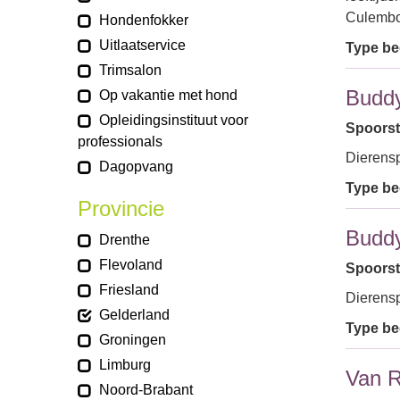
Culembo
Hondenfokker
Uitlaatservice
Type bed
Trimsalon
Buddy
Op vakantie met hond
Opleidingsinstituut voor
Spoorst
professionals
Dierens
Dagopvang
Type bed
Provincie
Buddy
Drenthe
Flevoland
Spoorst
Friesland
Dierens
Gelderland
Type bed
Groningen
Limburg
Van R
Noord-Brabant