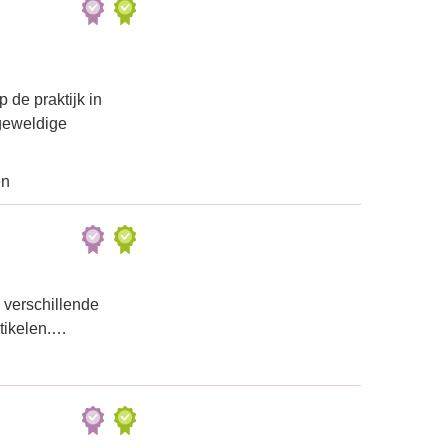
 de praktijk in
geweldige
en
j verschillende
tikelen.…