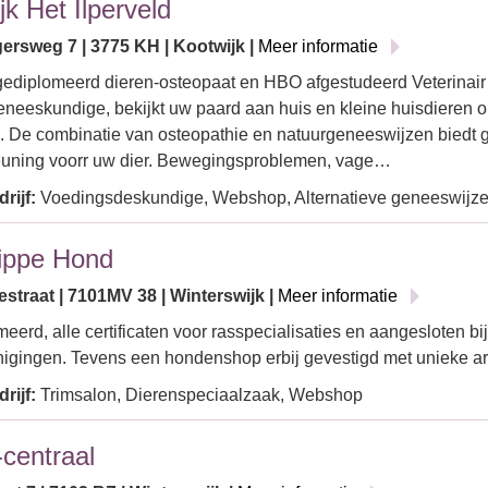
jk Het Ilperveld
ersweg 7 | 3775 KH | Kootwijk |
Meer informatie
ediplomeerd dieren-osteopaat en HBO afgestudeerd Veterinair
neeskundige, bekijkt uw paard aan huis en kleine huisdieren op
. De combinatie van osteopathie en natuurgeneeswijzen biedt 
euning voorr uw dier. Bewegingsproblemen, vage…
rijf:
Voedingsdeskundige, Webshop, Alternatieve geneeswijz
ippe Hond
straat | 7101MV 38 | Winterswijk |
Meer informatie
eerd, alle certificaten voor rasspecialisaties en aangesloten bi
igingen. Tevens een hondenshop erbij gevestigd met unieke ar
rijf:
Trimsalon, Dierenspeciaalzaak, Webshop
centraal