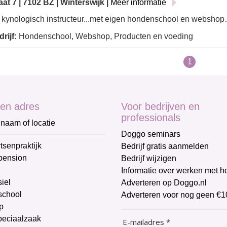
at 7 | 7102 BZ | Winterswijk |
Meer informatie
 kynologisch instructeur...met eigen hondenschool en websho
rijf:
Hondenschool, Webshop, Producten en voeding
1
en adres
Voor bedrijven en
professionals
naam of locatie
Doggo seminars
tsenpraktijk
Bedrijf gratis aanmelden
pension
Bedrijf wijzigen
Informatie over werken met 
iel
Adverteren op Doggo.nl
chool
Adverteren voor nog geen €1
p
peciaalzaak
E-mailadres *