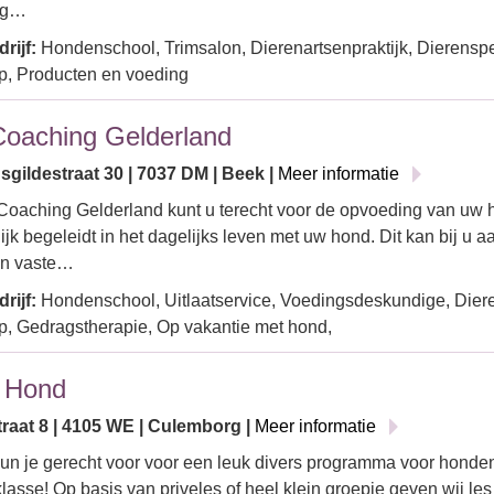
ig…
rijf:
Hondenschool, Trimsalon, Dierenartsenpraktijk, Dierensp
, Producten en voeding
oaching Gelderland
sgildestraat 30 | 7037 DM | Beek |
Meer informatie
Coaching Gelderland kunt u terecht voor de opvoeding van uw 
ijk begeleidt in het dagelijks leven met uw hond. Dit kan bij u aa
en vaste…
rijf:
Hondenschool, Uitlaatservice, Voedingsdeskundige, Dier
, Gedragstherapie, Op vakantie met hond,
 Hond
traat 8 | 4105 WE | Culemborg |
Meer informatie
kun je gerecht voor voor een leuk divers programma voor hond
sklasse! Op basis van priveles of heel klein groepje geven wij l