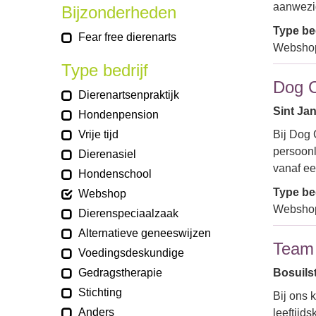
aanwez
Bijzonderheden
Type bed
Fear free dierenarts
Webshop
Type bedrijf
Dog C
Dierenartsenpraktijk
Sint Jan
Hondenpension
Vrije tijd
Bij Dog 
persoonl
Dierenasiel
vanaf e
Hondenschool
Type bed
Webshop
Webshop
Dierenspeciaalzaak
Alternatieve geneeswijzen
Team
Voedingsdeskundige
Gedragstherapie
Bosuils
Stichting
Bij ons 
Anders
leeftijd