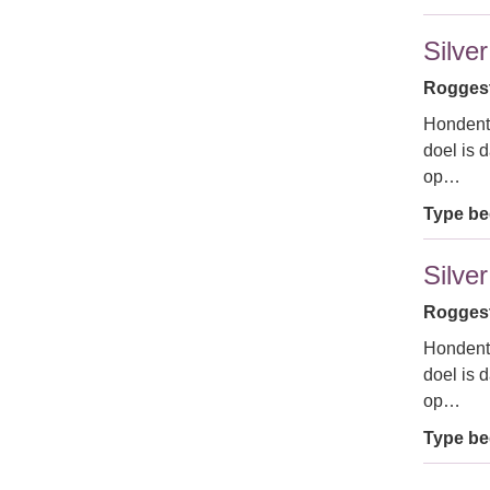
Silve
Roggestr
Hondentr
doel is d
op…
Type bed
Silve
Roggestr
Hondentr
doel is d
op…
Type bed