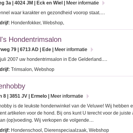
g 3a | 4024 JM | Eck en Wiel |
Meer informatie
nnel waar karakter en gezondheid voorop staat.…
rijf:
Hondenfokker, Webshop,
el's Hondentrimsalon
weg 79 | 6713 AD | Ede |
Meer informatie
 juli 2007 uw hondentrimsalon in Ede Gelderland.…
rijf:
Trimsalon, Webshop
enhobby
 8 | 3851 JV | Ermelo |
Meer informatie
obby is de leukste hondenwinkel van de Veluwe! Wij hebben e
ent artikelen voor de hond. Bij ons kunt U terecht voor de juiste
van (op)voeding. Wij verkopen de volgende…
rijf:
Hondenschool, Dierenspeciaalzaak, Webshop