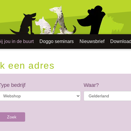
j jou in de buurt
Doggo seminars
Nieuwsbrief
Downloa
k een adres
Type bedrijf
Waar?
Zoek