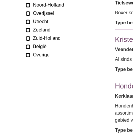
Tielsewe
Noord-Holland
Boxer ke
Overijssel
Utrecht
Type bed
Zeeland
Krist
Zuid-Holland
België
Veender
Overige
Al sinds
Type bed
Hond
Kerklaan
Hondenh
assortim
gebied 
Type bed