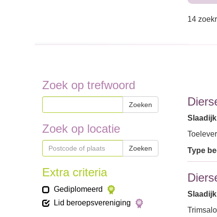
14 zoekr
Zoek op trefwoord
Diers
Zoeken
Slaadijk
Zoek op locatie
Toelever
Zoeken
Type bed
Extra criteria
Diers
Gediplomeerd
Slaadijk
Lid beroepsvereniging
Trimsalo