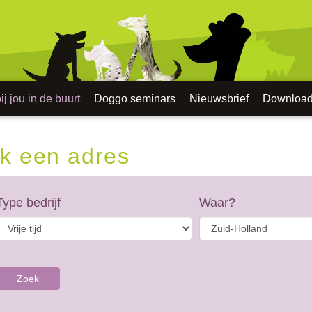
j jou in de buurt
Doggo seminars
Nieuwsbrief
Downloa
k een adres
Type bedrijf
Waar?
Zoek