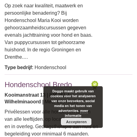
Op zoek naar kwaliteit, maatwerk en
persoonlijke benadering? Bij
Hondenschool Maria Kooi worden
gehoorzaamheidscursussen gegeven
evenals jachttraining voor hond en baas.
Van puppycursussen tot gehoorzame
huishond. In de regio Groningen en
Drenthe.…
Type bedrijf:
Hondenschool
Hondenschool Bredo
Doggo maakt gebruik van
Kooimanstraat 13 | 8384EL |
cookies voor het analyseren
van onze bezoekers, social
Wilhelminaoord |
Meer informatie
media en het tonen van
advertenties.
meer
Privélessen voor alle honden en rassen
informatie
van alle leeftijden, op locatie naar keuze
Accepteren
en in overleg. Gedragstherapie aan huis en
begeleiding voor minimaal 6 maanden.