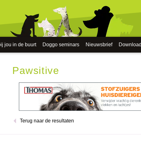
j jou in de buurt
Doggo seminars
Nieuwsbrief
Downloa
Pawsitive
Terug naar de resultaten