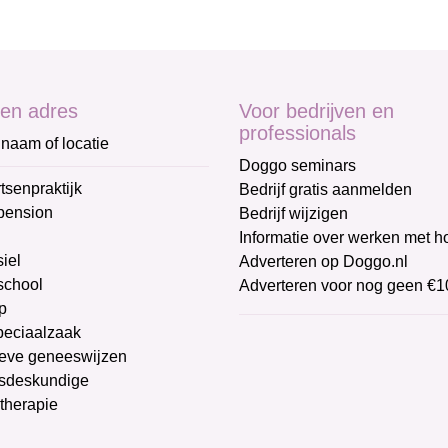
en adres
Voor bedrijven en
professionals
naam of locatie
Doggo seminars
tsenpraktijk
Bedrijf gratis aanmelden
pension
Bedrijf wijzigen
Informatie over werken met 
iel
Adverteren op Doggo.nl
chool
Adverteren voor nog geen €1
p
peciaalzaak
ieve geneeswijzen
sdeskundige
therapie
g