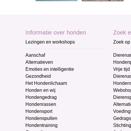
Informatie over honden
Zoek e
Lezingen en workshops
Zoek op 
Aanschaf
Dierenar
Alternatieven
Honden
Emoties en intelligentie
Vrije tijd
Gezondheid
Dierenas
Het Hondenlichaam
Hondens
Honden en wij
Websho
Hondengedrag
Dierens
Hondenrassen
Alternat
Hondensport
Voeding
Hondenspullen
Gedrags
Hondentraining
Stichtin