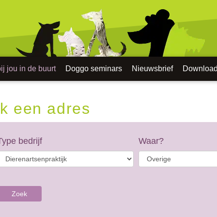
j jou in de buurt
Doggo seminars
Nieuwsbrief
Downloa
k een adres
Type bedrijf
Waar?
Zoek