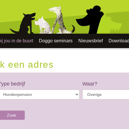
j jou in de buurt
Doggo seminars
Nieuwsbrief
Downloa
k een adres
Type bedrijf
Waar?
Zoek