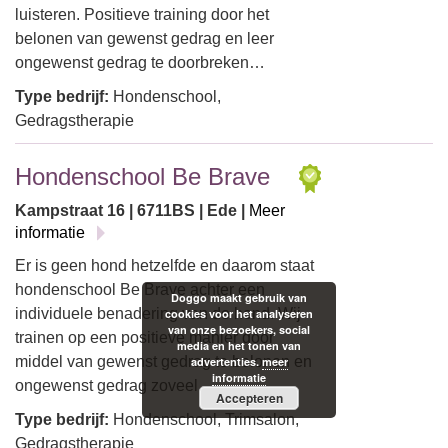
luisteren. Positieve training door het
belonen van gewenst gedrag en leer
ongewenst gedrag te doorbreken…
Type bedrijf:
Hondenschool,
Gedragstherapie
Hondenschool Be Brave
Kampstraat 16 | 6711BS | Ede |
Meer
informatie
Er is geen hond hetzelfde en daarom staat
hondenschool Be Brave achter een
Doggo maakt gebruik van
individuele benadering van de hond. Wij
cookies voor het analyseren
van onze bezoekers, social
trainen op een positieve manier door
media en het tonen van
middel van gewenst gedrag te belonen en
advertenties.
meer
informatie
ongewenst gedrag zoveel…
Accepteren
Type bedrijf:
Hondenschool, Trimsalon,
Gedragstherapie