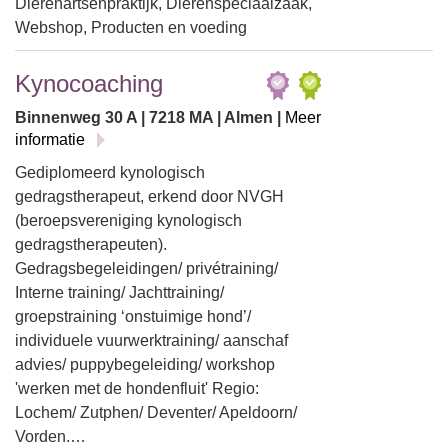
Dierenartsenpraktijk, Dierenspeciaalzaak,
Webshop, Producten en voeding
Kynocoaching
Binnenweg 30 A | 7218 MA | Almen |
Meer
informatie
Gediplomeerd kynologisch
gedragstherapeut, erkend door NVGH
(beroepsvereniging kynologisch
gedragstherapeuten).
Gedragsbegeleidingen/ privétraining/
Interne training/ Jachttraining/
groepstraining ‘onstuimige hond’/
individuele vuurwerktraining/ aanschaf
advies/ puppybegeleiding/ workshop
'werken met de hondenfluit' Regio:
Lochem/ Zutphen/ Deventer/ Apeldoorn/
Vorden.…