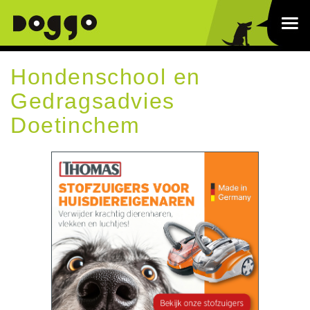
Hondenschool en
Gedragsadvies
Doetinchem