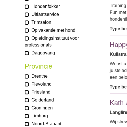
Training
Hondenfokker
Fun met
Uitlaatservice
hondenfi
Trimsalon
Type bed
Op vakantie met hond
Opleidingsinstituut voor
Happy
professionals
Dagopvang
Kuilstra
Wenst u 
Provincie
juiste a
Drenthe
een bel
Flevoland
Type bed
Friesland
Gelderland
Kath 
Groningen
Langlire
Limburg
Wij stre
Noord-Brabant