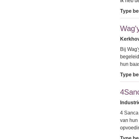
Ik heb d
Type bed
Wag'y
Kerkhov
Bij Wag'
begeleid
hun baas
Type bed
4San
Industri
4 Sanca 
van hun 
opvoedin
Type bed