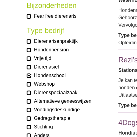
Waterhoe
Bijzonderheden
Hondensc
Fear free dierenarts
Gehoorza
Vervolg
Type bedrijf
Type bed
Dierenartsenpraktijk
Opleidi
Hondenpension
Vrije tijd
Rezi’
Dierenasiel
Station
Hondenschool
Je kan t
Webshop
honden e
Dierenspeciaalzaak
Uitlaats
Alternatieve geneeswijzen
Type bed
Voedingsdeskundige
Gedragstherapie
4Dog
Stichting
Hondiusl
Anders