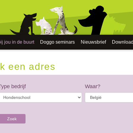
j jou in de buurt
Doggo seminars
Nieuwsbrief
Downloa
k een adres
Type bedrijf
Waar?
Zoek