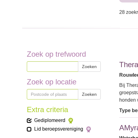
28 zoekr
Zoek op trefwoord
Ther
Zoeken
Rouwlee
Zoek op locatie
Bij Ther
groepstr
Zoeken
honden 
Extra criteria
Type bed
Gediplomeerd
AMyr
Lid beroepsvereniging