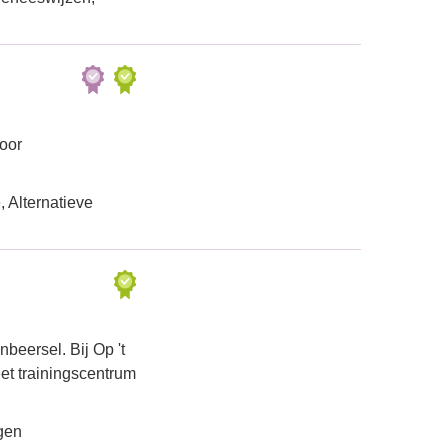
voor
 Alternatieve
eersel. Bij Op 't
et trainingscentrum
gen