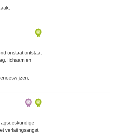
zaak,
nd onstaat ontstaat
rag, lichaam en
geneeswijzen,
dragsdeskundige
t verlatingsangst.