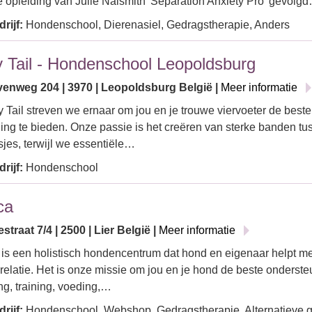
e opleiding van Julie Naismith 'Separation Anxiety Pro' gevolg
rijf:
Hondenschool, Dierenasiel, Gedragstherapie, Anders
 Tail - Hondenschool Leopoldsburg
enweg 204 | 3970 | Leopoldsburg België |
Meer informatie
y Tail streven we ernaar om jou en je trouwe viervoeter de beste
ing te bieden. Onze passie is het creëren van sterke banden t
jes, terwijl we essentiële…
rijf:
Hondenschool
ca
estraat 7/4 | 2500 | Lier België |
Meer informatie
is een holistisch hondencentrum dat hond en eigenaar helpt me
relatie. Het is onze missie om jou en je hond de beste onderste
g, training, voeding,…
rijf:
Hondenschool, Webshop, Gedragstherapie, Alternatieve 