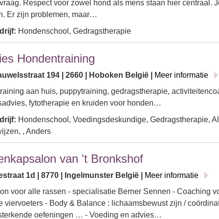
pvraag. Respect voor zowel hond als mens staan hier centraal. J
n. Er zijn problemen, maar…
rijf:
Hondenschool, Gedragstherapie
ies Hondentraining
auwelsstraat 194 | 2660 | Hoboken België |
Meer informatie
aining aan huis, puppytraining, gedragstherapie, activiteitenco
advies, fytotherapie en kruiden voor honden…
rijf:
Hondenschool, Voedingsdeskundige, Gedragstherapie, Al
jzen, , Anders
nkapsalon van 't Bronkshof
traat 1d | 8770 | Ingelmunster België |
Meer informatie
lon voor alle rassen - specialisatie Berner Sennen - Coaching v
e viervoeters - Body & Balance : lichaamsbewust zijn / coördinati
rsterkende oefeningen … - Voeding en advies…