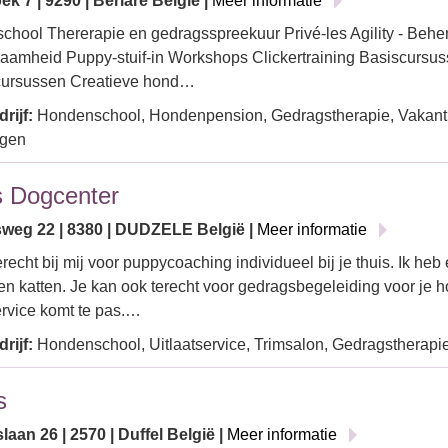
k 7 | 9290 | Berlare België |
Meer informatie
hool Thererapie en gedragsspreekuur Privé-les Agility - Behe
amheid Puppy-stuif-in Workshops Clickertraining Basiscursu
cursussen Creatieve hond…
rijf:
Hondenschool, Hondenpension, Gedragstherapie, Vakant
ngen
s Dogcenter
sweg 22 | 8380 | DUDZELE België |
Meer informatie
erecht bij mij voor puppycoaching individueel bij je thuis. Ik heb
n katten. Je kan ook terecht voor gedragsbegeleiding voor je 
ervice komt te pas.…
rijf:
Hondenschool, Uitlaatservice, Trimsalon, Gedragstherapi
s
aan 26 | 2570 | Duffel België |
Meer informatie