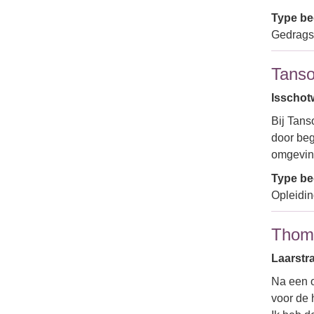
Type bed
Gedrags
Tans
Isschotw
Bij Tans
door beg
omgevin
Type bed
Opleidin
Thom
Laarstra
Na een o
voor de 