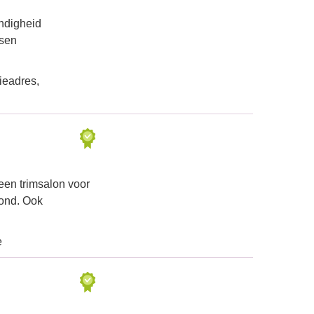
ndigheid
ssen
ieadres,
 een trimsalon voor
hond. Ook
e