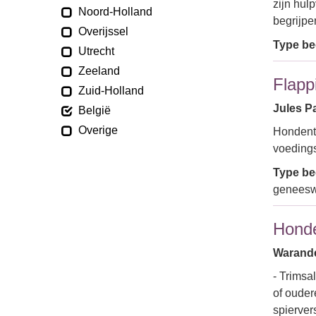
zijn hul
Noord-Holland
begrijpe
Overijssel
Type bed
Utrecht
Zeeland
Flapp
Zuid-Holland
Jules P
België
Overige
Hondentr
voedings
Type bed
geneeswi
Honde
Warandes
- Trimsa
of ouder
spierve