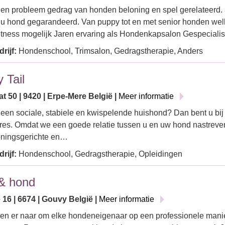
 en probleem gedrag van honden beloning en spel gerelateerd. 
 u hond gegarandeerd. Van puppy tot en met senior honden we
tness mogelijk Jaren ervaring als Hondenkapsalon Gespeciali
rijf:
Hondenschool, Trimsalon, Gedragstherapie, Anders
 Tail
at 50 | 9420 | Erpe-Mere België |
Meer informatie
een sociale, stabiele en kwispelende huishond? Dan bent u bij
dres. Omdat we een goede relatie tussen u en uw hond nastreve
oningsgerichte en…
rijf:
Hondenschool, Gedragstherapie, Opleidingen
& hond
 16 | 6674 | Gouvy België |
Meer informatie
ven er naar om elke hondeneigenaar op een professionele mani