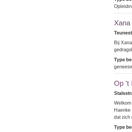
Opleidi
Xana
Teunestr
Bij Xana
gedrags
Type bed
geneeswi
Op 't
Stalsstr
Welkom b
Haenke z
dat zich
Type bed