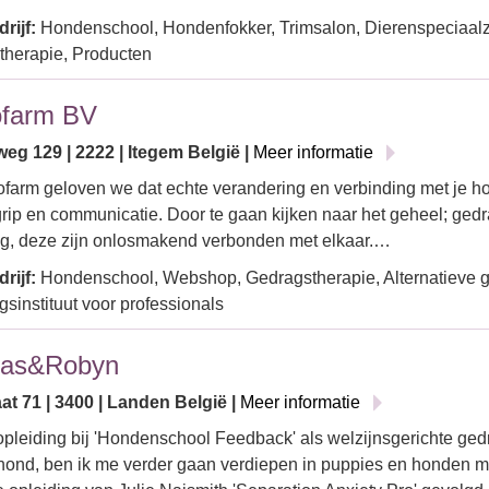
rijf:
Hondenschool, Hondenfokker, Trimsalon, Dierenspeciaal
therapie, Producten
ofarm BV
eg 129 | 2222 | Itegem België |
Meer informatie
ofarm geloven we dat echte verandering en verbinding met je ho
rip en communicatie. Door te gaan kijken naar het geheel; ged
g, deze zijn onlosmakend verbonden met elkaar.…
rijf:
Hondenschool, Webshop, Gedragstherapie, Alternatieve 
gsinstituut voor professionals
as&Robyn
at 71 | 3400 | Landen België |
Meer informatie
pleiding bij 'Hondenschool Feedback' als welzijnsgerichte ge
hond, ben ik me verder gaan verdiepen in puppies en honden me