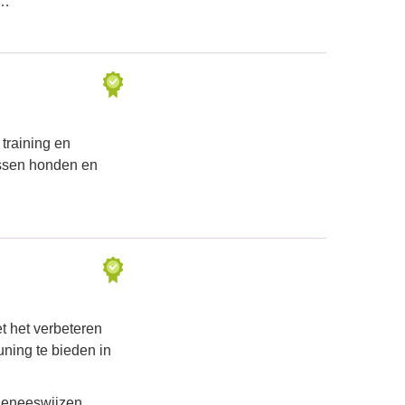
d…
 training en
ussen honden en
t het verbeteren
uning te bieden in
geneeswijzen,