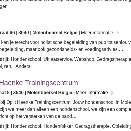
ngen
aat 66 | 3640 | Molenbeersel België |
Meer informatie
 kan je terecht voor holistische begeleiding van pup tot senior, 
begeleiding, maar ook gezondsheids- en voedingsadvies.…
rijf:
Hondenschool, Uitlaatservice, Webshop, Gedragstherapie,
jzen, , Anders
 Haenke Trainingscentrum
aat 8 | 3640 | Molenbeersel België |
Meer informatie
ij Op 't Haenke Trainingscentrum! Jouw hondenschool in Molenb
ijn we meer dan alleen een hondenschool, we zijn een comple
 richt op het versterken van de band…
rijf:
Hondenschool, Hondenfokker, Gedragstherapie, Opleidin