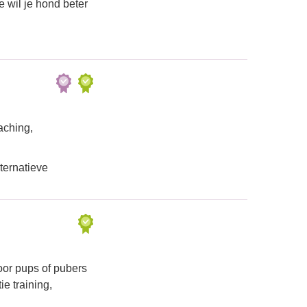
e wil je hond beter
aching,
ternatieve
oor pups of pubers
e training,