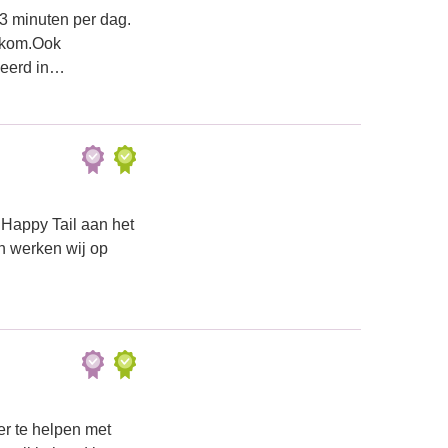
3 minuten per dag.
lkom.Ook
seerd in…
 Happy Tail aan het
n werken wij op
er te helpen met