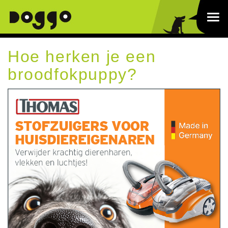
Hoe herken je een
broodfokpuppy?