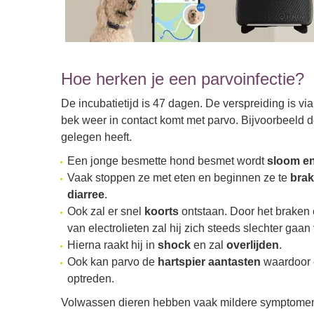
Hoe herken je een parvoinfectie?
De incubatietijd is 47 dagen. De verspreiding is v
bek weer in contact komt met parvo. Bijvoorbeeld d
gelegen heeft.
Een jonge besmette hond besmet wordt
sloom en 
Vaak stoppen ze met eten en beginnen ze te
bra
diarree
.
Ook zal er snel
koorts
ontstaan. Door het braken e
van electrolieten zal hij zich steeds slechter gaan
Hierna raakt hij in
shock
en zal
overlijden
.
Ook kan parvo de
hartspier aantasten
waardoor e
optreden.
Volwassen dieren hebben vaak mildere symptomen 