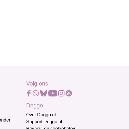
Volg ons
Doggo
Over Doggo.nl
honden
Support Doggo.nl
Privacy- en cookiebeleid