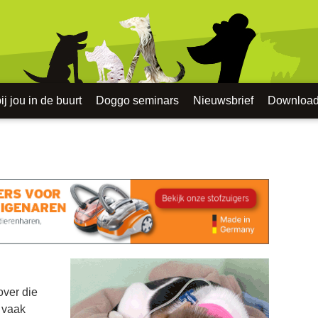
j jou in de buurt
Doggo seminars
Nieuwsbrief
Downloa
over die
t vaak