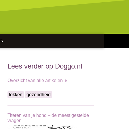
ds
Lees verder op Doggo.nl
Overzicht van alle artikelen
fokken
gezondheid
Titeren van je hond – de meest gestelde
vragen