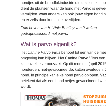
hondjes uit de broodfokindustrie die deze ziekte o
dient de plaatsen waar de hond met Parvo is gewee
vermijden, want anders kan ook jouw eigen hond he
en er zelfs door komen te overlijden.
Foto boven van H. Vink: Bentley van 9 weken,
gediagnosticeerd met parvo.
Wat is parvo eigenlijk?
Het
Canine Parvo Virus
behoort tot één van de mee
omgeving kan blijven. Het Canine Parvo Virus een 
kattenziekte veroorzaakt. Op dit moment (april 2015
honderden, niet-gevaccineerde, katten overleden. G
hond. In principe kan elke hond parvo oplopen.
Vac
betekent dat als een hond netjes gevaccineerd wordt
wordt.