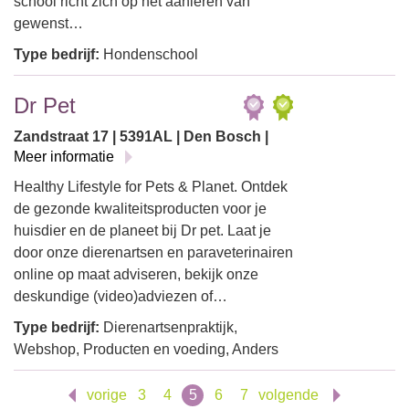
school richt zich op het aanleren van
gewenst…
Type bedrijf:
Hondenschool
Dr Pet
Zandstraat 17 | 5391AL | Den Bosch |
Meer informatie
Healthy Lifestyle for Pets & Planet. Ontdek
de gezonde kwaliteitsproducten voor je
huisdier en de planeet bij Dr pet. Laat je
door onze dierenartsen en paraveterinairen
online op maat adviseren, bekijk onze
deskundige (video)adviezen of…
Type bedrijf:
Dierenartsenpraktijk,
Webshop, Producten en voeding, Anders
vorige
3
4
5
6
7
volgende