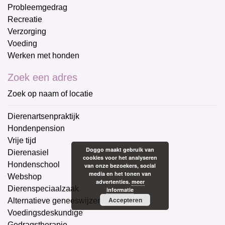
Probleemgedrag
Recreatie
Verzorging
Voeding
Werken met honden
Zoek een adres
Zoek op naam of locatie
Dierenartsenpraktijk
Hondenpension
Vrije tijd
Doggo maakt gebruik van
Dierenasiel
cookies voor het analyseren
Hondenschool
van onze bezoekers, social
media en het tonen van
Webshop
advertenties.
meer
Dierenspeciaalzaak
informatie
Accepteren
Alternatieve geneeswijzen
Voedingsdeskundige
Gedragstherapie