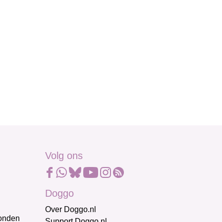
Volg ons
Doggo
Over Doggo.nl
honden
Support Doggo.nl