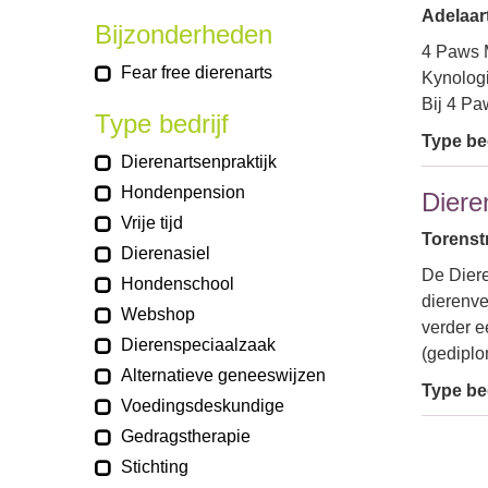
Adelaar
Bijzonderheden
4 Paws M
Fear free dierenarts
Kynologi
Bij 4 Pa
Type bedrijf
Type bed
Dierenartsenpraktijk
Hondenpension
Diere
Vrije tijd
Torenst
Dierenasiel
De Diere
Hondenschool
dierenve
Webshop
verder e
Dierenspeciaalzaak
(gedipl
Alternatieve geneeswijzen
Type bed
Voedingsdeskundige
Gedragstherapie
Stichting