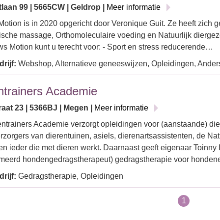
tlaan 99 | 5665CW | Geldrop |
Meer informatie
otion is in 2020 opgericht door Veronique Guit. Ze heeft zich g
sche massage, Orthomoleculaire voeding en Natuurlijk dierge
ws Motion kunt u terecht voor: - Sport en stress reducerende…
rijf:
Webshop, Alternatieve geneeswijzen, Opleidingen, Ander
ntrainers Academie
raat 23 | 5366BJ | Megen |
Meer informatie
ntrainers Academie verzorgt opleidingen voor (aanstaande) die
rzorgers van dierentuinen, asiels, dierenartsassistenten, de Nat
en ieder die met dieren werkt. Daarnaast geeft eigenaar Toinny
omeerd hondengedragstherapeut) gedragstherapie voor honde
rijf:
Gedragstherapie, Opleidingen
1