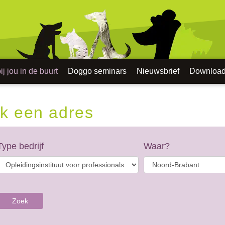
j jou in de buurt
Doggo seminars
Nieuwsbrief
Downloa
k een adres
Type bedrijf
Waar?
Zoek