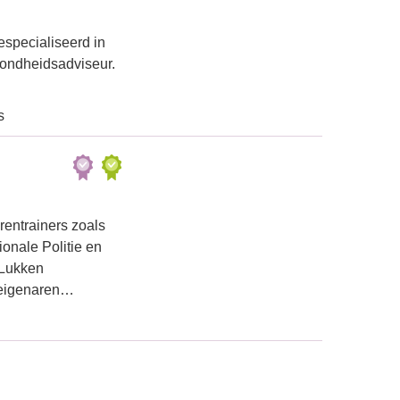
especialiseerd in
zondheidsadviseur.
s
rentrainers zoals
ionale Politie en
 Lukken
neigenaren…