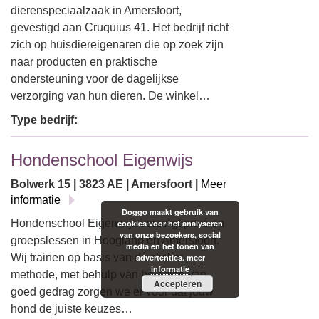
dierenspeciaalzaak in Amersfoort,
gevestigd aan Cruquius 41. Het bedrijf richt
zich op huisdiereigenaren die op zoek zijn
naar producten en praktische
ondersteuning voor de dagelijkse
verzorging van hun dieren. De winkel…
Type bedrijf:
Hondenschool Eigenwijs
Bolwerk 15 | 3823 AE | Amersfoort |
Meer
informatie
Doggo maakt gebruik van
Hondenschool Eigenwijs verzorgt privé en
cookies voor het analyseren
van onze bezoekers, social
groepslessen in Hoogland en Amersfoort.
media en het tonen van
Wij trainen op basis van de clicker
advertenties.
meer
informatie
methode, met behulp van beloning van
Accepteren
goed gedrag zorgen we er voor dat jouw
hond de juiste keuzes…