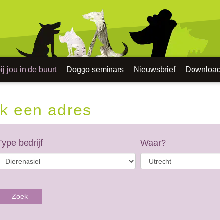
j jou in de buurt
Doggo seminars
Nieuwsbrief
Downloa
k een adres
Type bedrijf
Waar?
Zoek