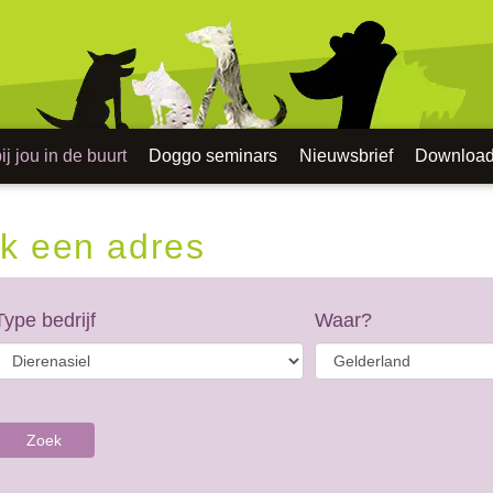
j jou in de buurt
Doggo seminars
Nieuwsbrief
Downloa
k een adres
Type bedrijf
Waar?
Zoek