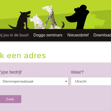
j jou in de buurt
Doggo seminars
Nieuwsbrief
Downloa
k een adres
Type bedrijf
Waar?
Zoek