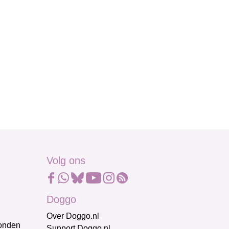
Volg ons
Doggo
Over Doggo.nl
honden
Support Doggo.nl