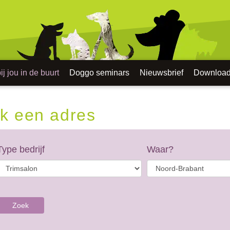
j jou in de buurt
Doggo seminars
Nieuwsbrief
Downloa
k een adres
Type bedrijf
Waar?
Zoek