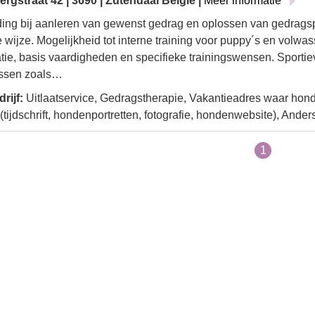
rgstraat 42 | 3690 | Zutendaal België |
Meer informatie
ding bij aanleren van gewenst gedrag en oplossen van gedrag
e wijze. Mogelijkheid tot interne training voor puppy´s en volw
atie, basis vaardigheden en specifieke trainingswensen. Sport
essen zoals…
rijf:
Uitlaatservice, Gedragstherapie, Vakantieadres waar hon
d (tijdschrift, hondenportretten, fotografie, hondenwebsite), Ander
1