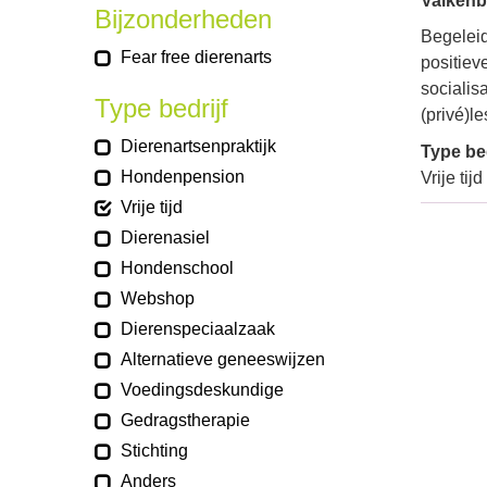
Valkenbe
Bijzonderheden
Begelei
Fear free dierenarts
positiev
socialis
Type bedrijf
(privé)l
Dierenartsenpraktijk
Type bed
Hondenpension
Vrije tij
Vrije tijd
Dierenasiel
Hondenschool
Webshop
Dierenspeciaalzaak
Alternatieve geneeswijzen
Voedingsdeskundige
Gedragstherapie
Stichting
Anders