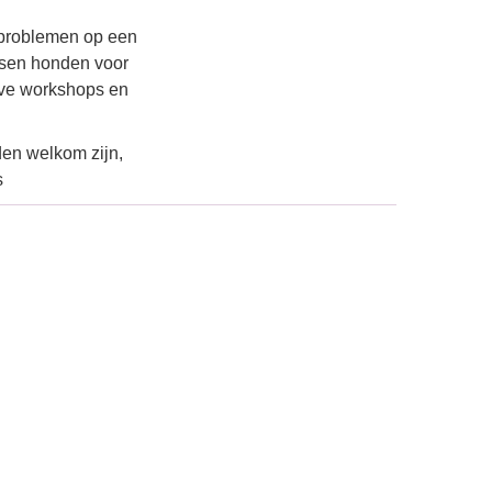
sproblemen op een
assen honden voor
ieve workshops en
den welkom zijn,
s