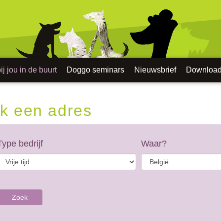
j jou in de buurt
Doggo seminars
Nieuwsbrief
Downloa
k een adres
Type bedrijf
Waar?
Zoek