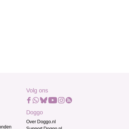
Volg ons
Doggo
Over Doggo.nl
honden
Support Doggo.nl