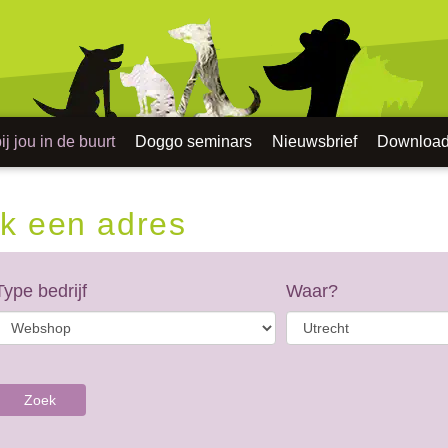
j jou in de buurt
Doggo seminars
Nieuwsbrief
Downloa
k een adres
Type bedrijf
Waar?
Zoek