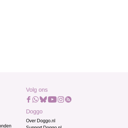
Volg ons
Doggo
Over Doggo.nl
honden
Support Doggo.nl