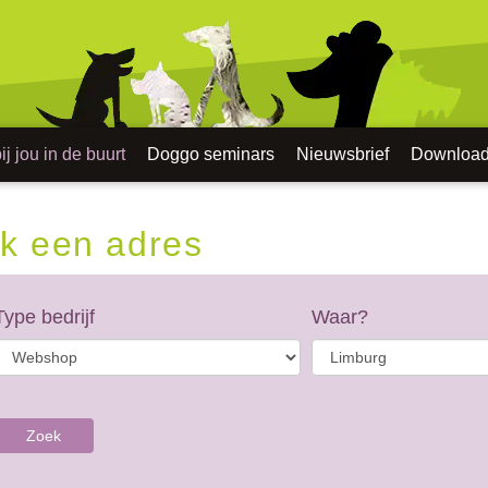
j jou in de buurt
Doggo seminars
Nieuwsbrief
Downloa
k een adres
Type bedrijf
Waar?
Zoek