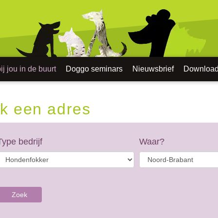
j jou in de buurt
Doggo seminars
Nieuwsbrief
Downloa
k een adres
Type bedrijf
Waar?
Zoek