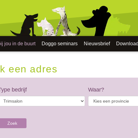
j jou in de buurt
Doggo seminars
Nieuwsbrief
Downloa
k een adres
Type bedrijf
Waar?
Zoek