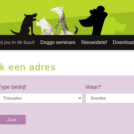
j jou in de buurt
Doggo seminars
Nieuwsbrief
Downloa
k een adres
Type bedrijf
Waar?
Zoek