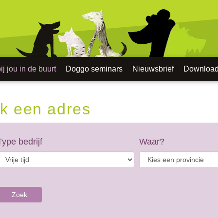
j jou in de buurt
Doggo seminars
Nieuwsbrief
Downloa
k een adres
Type bedrijf
Waar?
Zoek