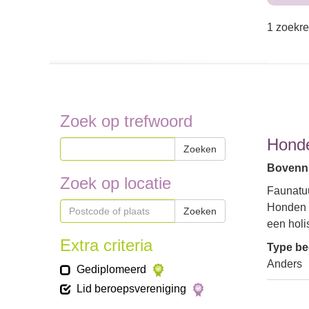
1 zoekre
Zoek op trefwoord
Honde
Zoeken
Bovenni
Zoek op locatie
Faunatuu
Honden i
Zoeken
een holi
Extra criteria
Type bed
Anders
Gediplomeerd
Lid beroepsvereniging