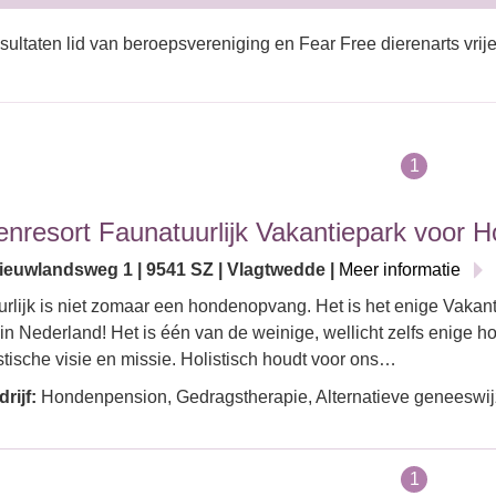
sultaten lid van beroepsvereniging en Fear Free dierenarts vrije 
1
nresort Faunatuurlijk Vakantiepark voor 
euwlandsweg 1 | 9541 SZ | Vlagtwedde |
Meer informatie
rlijk is niet zomaar een hondenopvang. Het is het enige Vakan
n Nederland! Het is één van de weinige, wellicht zelfs enige 
stische visie en missie. Holistisch houdt voor ons…
rijf:
Hondenpension, Gedragstherapie, Alternatieve geneeswijzen
1