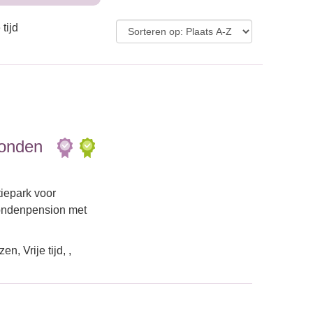
tijd
Honden
tiepark voor
hondenpension met
, Vrije tijd, ,