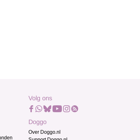
Volg ons
Doggo
Over Doggo.nl
honden
Support Doggo.nl