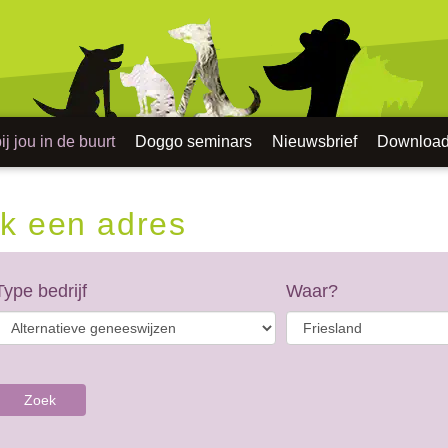
j jou in de buurt
Doggo seminars
Nieuwsbrief
Downloa
k een adres
Type bedrijf
Waar?
Zoek