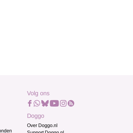
Volg ons
Doggo
Over Doggo.nl
honden
Support Doggo.nl