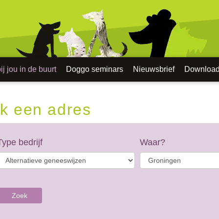
j jou in de buurt
Doggo seminars
Nieuwsbrief
Downloa
k een adres
Type bedrijf
Waar?
Zoek