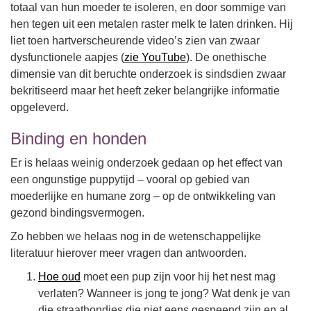
totaal van hun moeder te isoleren, en door sommige van
hen tegen uit een metalen raster melk te laten drinken. Hij
liet toen hartverscheurende video’s zien van zwaar
dysfunctionele aapjes (
zie YouTube
). De onethische
dimensie van dit beruchte onderzoek is sindsdien zwaar
bekritiseerd maar het heeft zeker belangrijke informatie
opgeleverd.
Binding en honden
Er is helaas weinig onderzoek gedaan op het effect van
een ongunstige puppytijd – vooral op gebied van
moederlijke en humane zorg – op de ontwikkeling van
gezond bindingsvermogen.
Zo hebben we helaas nog in de wetenschappelijke
literatuur hierover meer vragen dan antwoorden.
Hoe oud
moet een pup zijn voor hij het nest mag
verlaten? Wanneer is jong te jong? Wat denk je van
die straathondjes die niet eens gespeend zijn en al