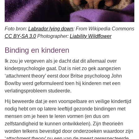
Foto bron:
Labrador lying down
: From Wikipedia Commons
CC BY-SA 3.0
Photographer:
Liability Wildflower
Binding en kinderen
Ik zou je vergeven als je dacht dat dit allemaal over
kinderpsychologie gaat. Dat is niet zo gek aangezien
‘attachment theory’ eerst door Britse psycholoog John
Bowlby werd geformuleerd toen hij kinderen met een
verlatingsprobleem studeerde.
Hij beweerde dat je een voorspelbare en veilige kindertijd
nodig hebt om op latere leeftijd gezonde bindingen met
mensen om je heen te leren vormen (en dus om
zelfstandigheid te kunnen ontwikkelen). Zijn theorieën
worden telkens bevestigd door onderzoeken waardoor zijn
‘
attachment theory
’ nu een van de meest gerespecteerde