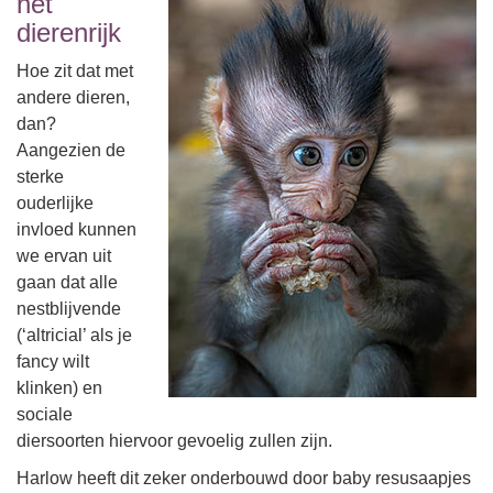
het
dierenrijk
Hoe zit dat met
andere dieren,
dan?
Aangezien de
sterke
ouderlijke
invloed kunnen
we ervan uit
gaan dat alle
nestblijvende
(‘altricial’ als je
fancy wilt
klinken) en
sociale
diersoorten hiervoor gevoelig zullen zijn.
Harlow heeft dit zeker onderbouwd door baby resusaapjes