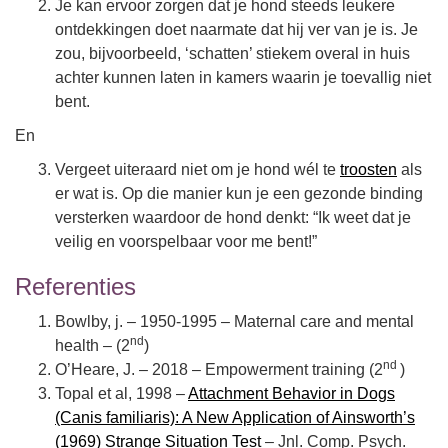
Je kan ervoor zorgen dat je hond steeds leukere
ontdekkingen doet naarmate dat hij ver van je is. Je
zou, bijvoorbeeld, ‘schatten’ stiekem overal in huis
achter kunnen laten in kamers waarin je toevallig niet
bent.
En
Vergeet uiteraard niet om je hond wél te
troosten
als
er wat is. Op die manier kun je een gezonde binding
versterken waardoor de hond denkt: “Ik weet dat je
veilig en voorspelbaar voor me bent!”
Referenties
Bowlby, j. – 1950-1995 – Maternal care and mental
nd
health – (2
)
nd
O’Heare, J. – 2018 – Empowerment training (2
)
Topal et al, 1998 –
Attachment Behavior in Dogs
(Canis familiaris): A New Application of Ainsworth’s
(1969) Strange Situation Test
– Jnl. Comp. Psych.