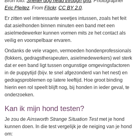
Bron foto:
Shelter dog head through grid
: Photographer
Eric Pleitez
. From
Flickr
.
CC BY 2.0
.
Er zitten wel interessante weetjes intussen, zoals het feit
dat asielhonden binnen minuten een band met een
asielmedewerker kunnen vormen mits ze het contact als
veilig en voorspelbaar ervaren.
Ondanks de vele vragen, vermoeden hondenprofessionals
(fokkers, gedragstherapeuten, asielmedewerkers) wel sterk
dat er een band ligt tussen ongunstige omgevingsfactoren
in de puppytijd (bijv. te snel afgezonderd van het nest) en
gedragsproblemen op latere leeftijd. Hoe groot binding
hierin een rol speelt blijft nog, bij honden in ieder geval, te
onderzoeken.
Kan ik mijn hond testen?
Je zou de
Ainsworth Strange Situation Test
met je hond
kunnen doen. In die test vergelijk je de neiging van je hond
om: