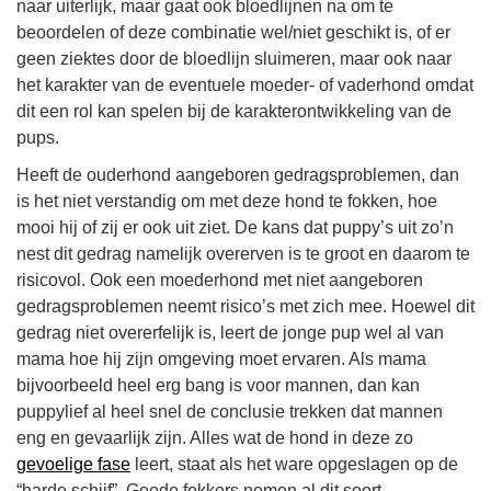
naar uiterlijk, maar gaat ook bloedlijnen na om te
beoordelen of deze combinatie wel/niet geschikt is, of er
geen ziektes door de bloedlijn sluimeren, maar ook naar
het karakter van de eventuele moeder- of vaderhond omdat
dit een rol kan spelen bij de karakterontwikkeling van de
pups.
Heeft de ouderhond aangeboren gedragsproblemen, dan
is het niet verstandig om met deze hond te fokken, hoe
mooi hij of zij er ook uit ziet. De kans dat puppy’s uit zo’n
nest dit gedrag namelijk overerven is te groot en daarom te
risicovol. Ook een moederhond met niet aangeboren
gedragsproblemen neemt risico’s met zich mee. Hoewel dit
gedrag niet overerfelijk is, leert de jonge pup wel al van
mama hoe hij zijn omgeving moet ervaren. Als mama
bijvoorbeeld heel erg bang is voor mannen, dan kan
puppylief al heel snel de conclusie trekken dat mannen
eng en gevaarlijk zijn. Alles wat de hond in deze zo
gevoelige fase
leert, staat als het ware opgeslagen op de
“harde schijf”. Goede fokkers nemen al dit soort