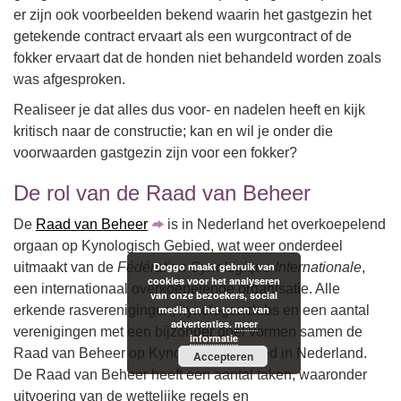
er zijn ook voorbeelden bekend waarin het gastgezin het
getekende contract ervaart als een wurgcontract of de
fokker ervaart dat de honden niet behandeld worden zoals
was afgesproken.
Realiseer je dat alles dus voor- en nadelen heeft en kijk
kritisch naar de constructie; kan en wil je onder die
voorwaarden gastgezin zijn voor een fokker?
De rol van de Raad van Beheer
De
Raad van Beheer
is in Nederland het overkoepelend
orgaan op Kynologisch Gebied, wat weer onderdeel
uitmaakt van de
Fédération Cynologique Internationale
,
Doggo maakt gebruik van
cookies voor het analyseren
een internationaal overkoepelende organisatie. Alle
van onze bezoekers, social
erkende rasverenigingen, kynologenclubs en een aantal
media en het tonen van
advertenties.
meer
verenigingen met een bijzonder doel vormen samen de
informatie
Raad van Beheer op Kynologisch Gebied in Nederland.
Accepteren
De Raad van Beheer heeft een aantal taken, waaronder
uitvoering van de wettelijke regels en