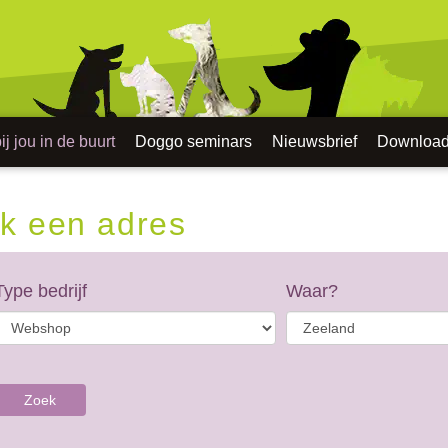
j jou in de buurt
Doggo seminars
Nieuwsbrief
Downloa
k een adres
Type bedrijf
Waar?
Zoek