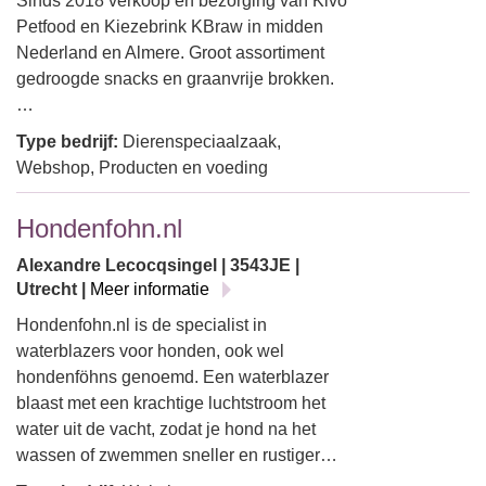
Sinds 2018 verkoop en bezorging van Kivo
Petfood en Kiezebrink KBraw in midden
Nederland en Almere. Groot assortiment
gedroogde snacks en graanvrije brokken.
…
Type bedrijf:
Dierenspeciaalzaak,
Webshop, Producten en voeding
Hondenfohn.nl
Alexandre Lecocqsingel | 3543JE |
Utrecht |
Meer informatie
Hondenfohn.nl is de specialist in
waterblazers voor honden, ook wel
hondenföhns genoemd. Een waterblazer
blaast met een krachtige luchtstroom het
water uit de vacht, zodat je hond na het
wassen of zwemmen sneller en rustiger…