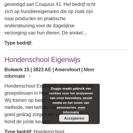
gevestigd aan Cruquius 41. Het bedrijf richt
zich op huisdiereigenaren die op zoek zijn
naar producten en praktische
ondersteuning voor de dagelijkse
verzorging van hun dieren. De winkel…
Type bedrijf:
Hondenschool Eigenwijs
Bolwerk 15 | 3823 AE | Amersfoort |
Meer
informatie
Hondenschool Eigenwijs verzorgt privé en
Doggo maakt gebruik van
groepslessen in Hoogland en Amersfoort.
cookies voor het analyseren
van onze bezoekers, social
Wij trainen op basis van de clicker
media en het tonen van
methode, met behulp van beloning van
advertenties.
meer
informatie
goed gedrag zorgen we er voor dat jouw
Accepteren
hond de juiste keuzes…
Type bedrijf:
Hondenschool