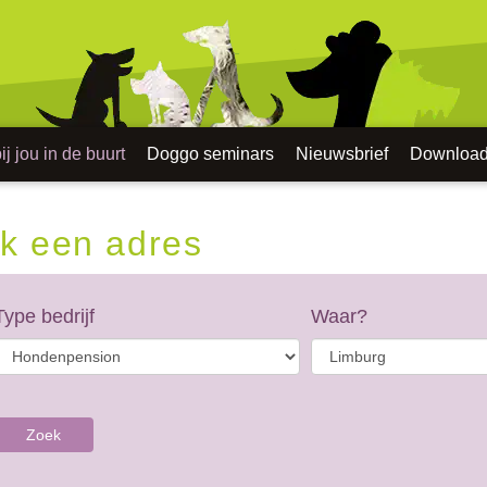
j jou in de buurt
Doggo seminars
Nieuwsbrief
Downloa
k een adres
Type bedrijf
Waar?
Zoek