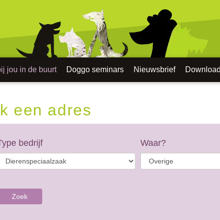
j jou in de buurt
Doggo seminars
Nieuwsbrief
Downloa
k een adres
Type bedrijf
Waar?
Zoek