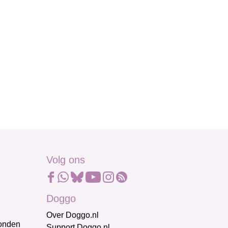
Volg ons
Doggo
Over Doggo.nl
honden
Support Doggo.nl