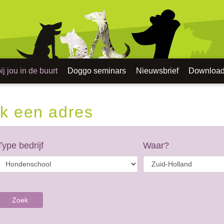
j jou in de buurt
Doggo seminars
Nieuwsbrief
Downloa
k een adres
Type bedrijf
Waar?
Zoek