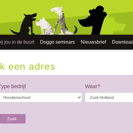
j jou in de buurt
Doggo seminars
Nieuwsbrief
Downloa
k een adres
Type bedrijf
Waar?
Zoek