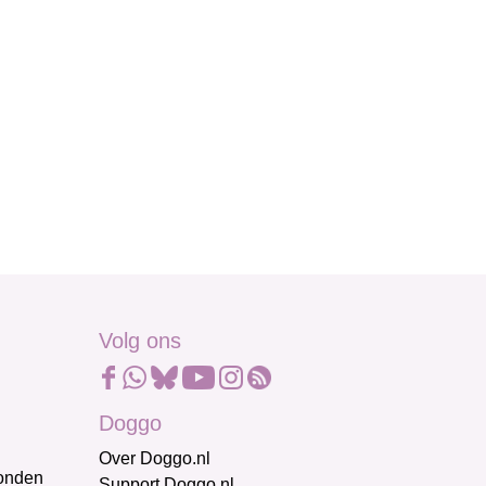
Volg ons
Doggo
Over Doggo.nl
honden
Support Doggo.nl