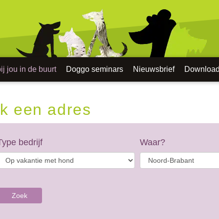
j jou in de buurt
Doggo seminars
Nieuwsbrief
Downloa
k een adres
Type bedrijf
Waar?
Zoek