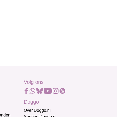
Volg ons
Doggo
Over Doggo.nl
honden
Support Doggo.nl