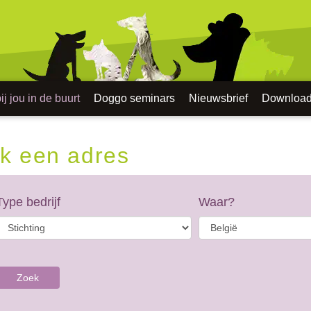
j jou in de buurt
Doggo seminars
Nieuwsbrief
Downloa
k een adres
Type bedrijf
Waar?
Zoek