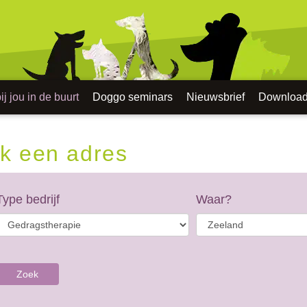
j jou in de buurt
Doggo seminars
Nieuwsbrief
Downloa
k een adres
Type bedrijf
Waar?
Zoek