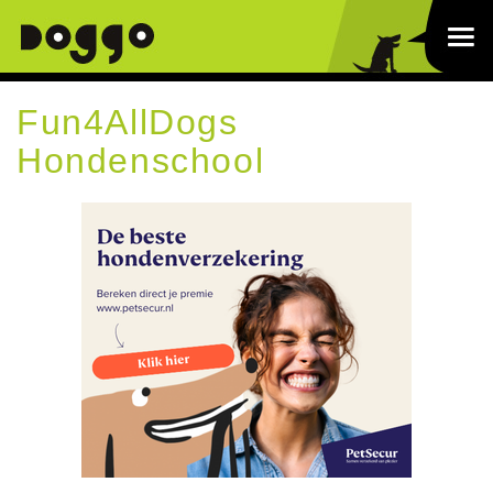
Fun4AllDogs
Hondenschool