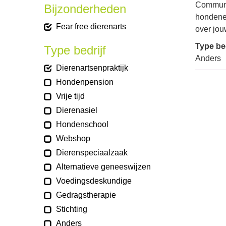
Communi
Bijzonderheden
hondenei
Fear free dierenarts
over jou
Type bed
Type bedrijf
Anders
Dierenartsenpraktijk
Hondenpension
Vrije tijd
Dierenasiel
Hondenschool
Webshop
Dierenspeciaalzaak
Alternatieve geneeswijzen
Voedingsdeskundige
Gedragstherapie
Stichting
Anders