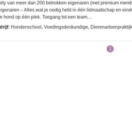
ty van meer dan 200 betrokken eigenaren (met premium memb
genaren – Alles wat je nodig hebt in één lidmaatschap en einde
w hond op één plek. Toegang tot een team…
rijf:
Hondenschool, Voedingsdeskundige, Dierenartsenpraktijk
1