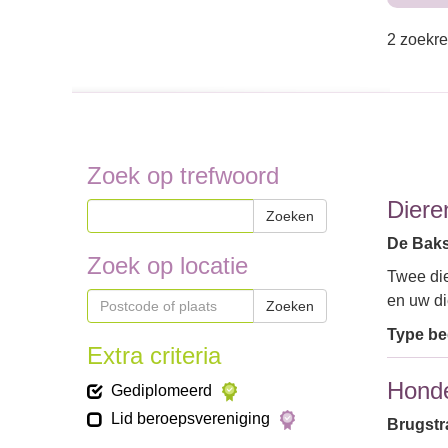
2 zoekre
Zoek op trefwoord
Diere
Zoeken
De Baksp
Zoek op locatie
Twee die
en uw d
Zoeken
Type bed
Extra criteria
Hond
Gediplomeerd
Lid beroepsvereniging
Brugstra