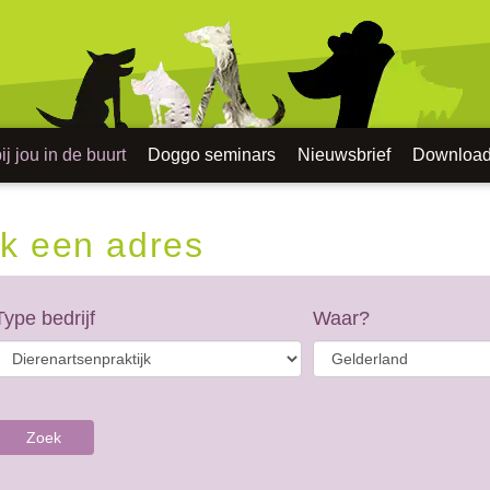
j jou in de buurt
Doggo seminars
Nieuwsbrief
Downloa
k een adres
Type bedrijf
Waar?
Zoek