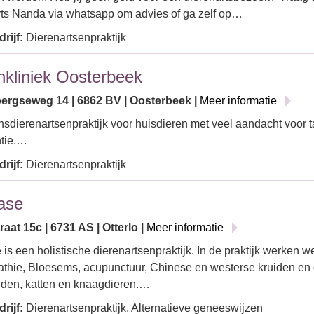
ts Nanda via whatsapp om advies of ga zelf op…
rijf:
Dierenartsenpraktijk
nkliniek Oosterbeek
bergseweg 14 | 6862 BV | Oosterbeek |
Meer informatie
jnsdierenartsenpraktijk voor huisdieren met veel aandacht voor
ntie.…
rijf:
Dierenartsenpraktijk
ase
aat 15c | 6731 AS | Otterlo |
Meer informatie
is een holistische dierenartsenpraktijk. In de praktijk werken w
hie, Bloesems, acupunctuur, Chinese en westerse kruiden en c
nden, katten en knaagdieren.…
rijf:
Dierenartsenpraktijk, Alternatieve geneeswijzen