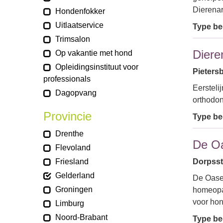
Dierenar
Hondenfokker
Uitlaatservice
Type bed
Trimsalon
Diere
Op vakantie met hond
Opleidingsinstituut voor
Pieters
professionals
Eersteli
Dagopvang
orthodo
Provincie
Type bed
Drenthe
De O
Flevoland
Friesland
Dorpsstr
Gelderland
De Oase 
Groningen
homeopat
voor ho
Limburg
Noord-Brabant
Type bed