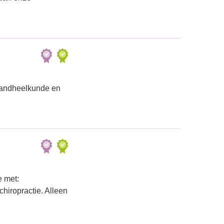
 tandheelkunde en
e met:
hiropractie. Alleen