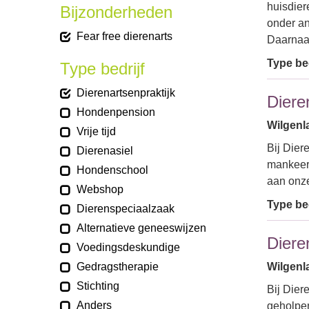
huisdier
Bijzonderheden
onder a
Fear free dierenarts
Daarnaa
Type bed
Type bedrijf
Dierenartsenpraktijk
Diere
Hondenpension
Wilgenla
Vrije tijd
Bij Dier
Dierenasiel
mankeert
Hondenschool
aan onz
Webshop
Type bed
Dierenspeciaalzaak
Alternatieve geneeswijzen
Diere
Voedingsdeskundige
Gedragstherapie
Wilgenl
Stichting
Bij Dier
Anders
geholpen