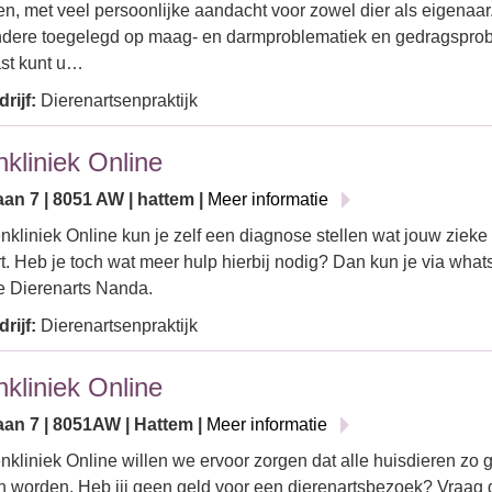
en, met veel persoonlijke aandacht voor zowel dier als eigenaar.
ndere toegelegd op maag- en darmproblematiek en gedragsprob
st kunt u…
rijf:
Dierenartsenpraktijk
nkliniek Online
an 7 | 8051 AW | hattem |
Meer informatie
enkliniek Online kun je zelf een diagnose stellen wat jouw zieke
. Heb je toch wat meer hulp hierbij nodig? Dan kun je via wha
e Dierenarts Nanda.
rijf:
Dierenartsenpraktijk
nkliniek Online
aan 7 | 8051AW | Hattem |
Meer informatie
enkliniek Online willen we ervoor zorgen dat alle huisdieren zo
 worden. Heb jij geen geld voor een dierenartsbezoek? Vraag