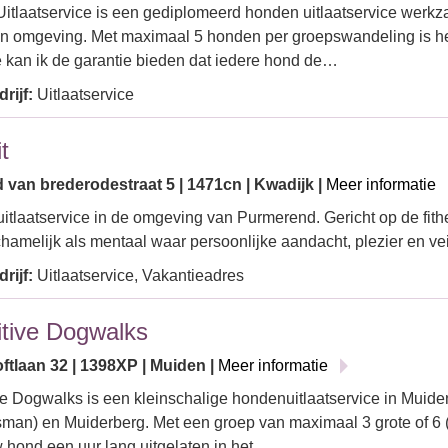
itlaatservice is een gediplomeerd honden uitlaatservice werk
n omgeving. Met maximaal 5 honden per groepswandeling is het
kan ik de garantie bieden dat iedere hond de…
rijf:
Uitlaatservice
t
 van brederodestraat 5 | 1471cn | Kwadijk |
Meer informatie
tlaatservice in de omgeving van Purmerend. Gericht op de fit
chamelijk als mentaal waar persoonlijke aandacht, plezier en ve
rijf:
Uitlaatservice, Vakantieadres
tive Dogwalks
ftlaan 32 | 1398XP | Muiden |
Meer informatie
e Dogwalks is een kleinschalige hondenuitlaatservice in Muid
sman) en Muiderberg. Met een groep van maximaal 3 grote of 6 
 hond een uur lang uitgelaten in het…