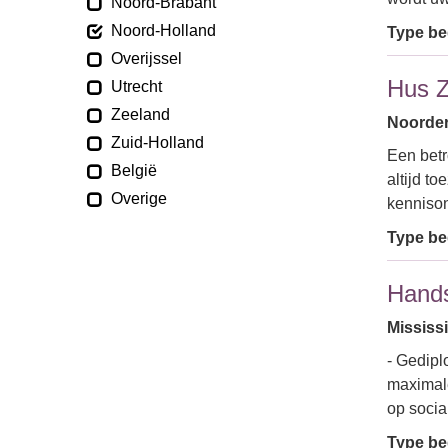
Noord-Brabant
Noord-Holland
Type bed
Overijssel
Hus Z
Utrecht
Zeeland
Noorderl
Zuid-Holland
Een betr
België
altijd t
Overige
kenniso
Type bed
Hand
Mississ
- Gedipl
maximale
op socia
Type bed