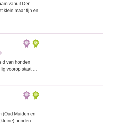
zaam vanuit Den
 klein maar fijn en
heid van honden
ilig voorop staat!…
en (Oud Muiden en
(kleine) honden