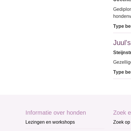
Gediplo
hondenv
Type bed
Juul'
Steijnst
Gezellig
Type bed
Informatie over honden
Zoek e
Lezingen en workshops
Zoek op 