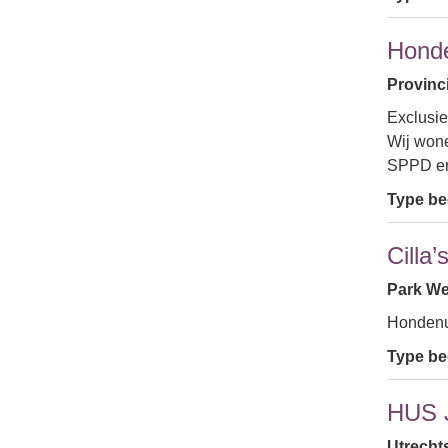
Honde
Provinc
Exclusie
Wij wone
SPPD en
Type bed
Cilla
Park We
Hondenui
Type bed
HUS 
Utrecht