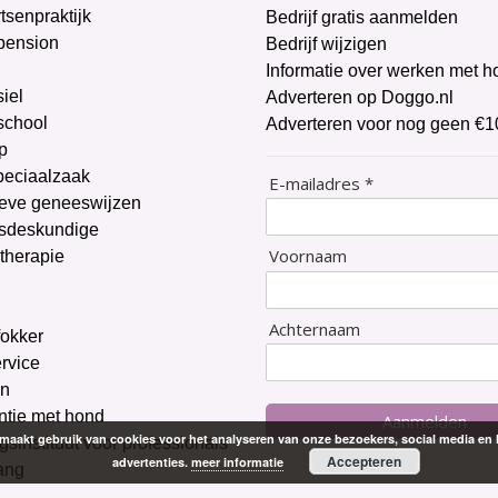
tsenpraktijk
Bedrijf gratis aanmelden
pension
Bedrijf wijzigen
Informatie over werken met 
iel
Adverteren op Doggo.nl
chool
Adverteren voor nog geen €1
p
peciaalzaak
E-mailadres *
ieve geneeswijzen
sdeskundige
Voornaam
therapie
g
Achternaam
okker
ervice
on
ntie met hond
Aanmelden
aakt gebruik van cookies voor het analyseren van onze bezoekers, social media en 
gsinstituut voor professionals
Accepteren
advertenties.
meer informatie
ang