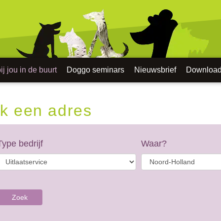
j jou in de buurt
Doggo seminars
Nieuwsbrief
Downloa
k een adres
Type bedrijf
Waar?
Zoek