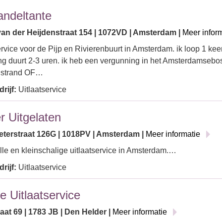
ndeltante
van der Heijdenstraat 154 | 1072VD | Amsterdam |
Meer infor
ervice voor de Pijp en Rivierenbuurt in Amsterdam. ik loop 1 kee
g duurt 2-3 uren. ik heb een vergunning in het Amsterdamsebo
t strand OF…
rijf:
Uitlaatservice
r Uitgelaten
eterstraat 126G | 1018PV | Amsterdam |
Meer informatie
lle en kleinschalige uitlaatservice in Amsterdam.…
rijf:
Uitlaatservice
e Uitlaatservice
at 69 | 1783 JB | Den Helder |
Meer informatie