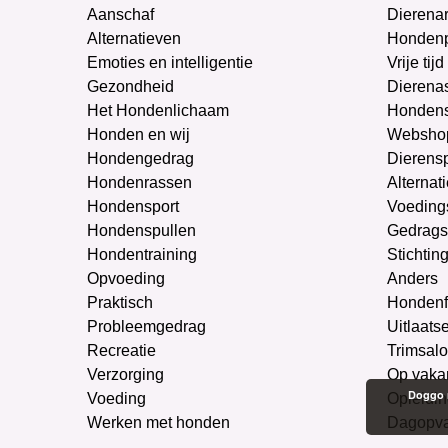
Aanschaf
Dierenar
Alternatieven
Honden
Emoties en intelligentie
Vrije tijd
Gezondheid
Dierenas
Het Hondenlichaam
Hondens
Honden en wij
Websho
Hondengedrag
Dierens
Hondenrassen
Alternat
Hondensport
Voeding
Hondenspullen
Gedrags
Hondentraining
Stichtin
Opvoeding
Anders
Praktisch
Hondenf
Probleemgedrag
Uitlaats
Recreatie
Trimsal
Verzorging
Op vaka
Doggo m
Voeding
Opleidin
Werken met honden
Dagopv