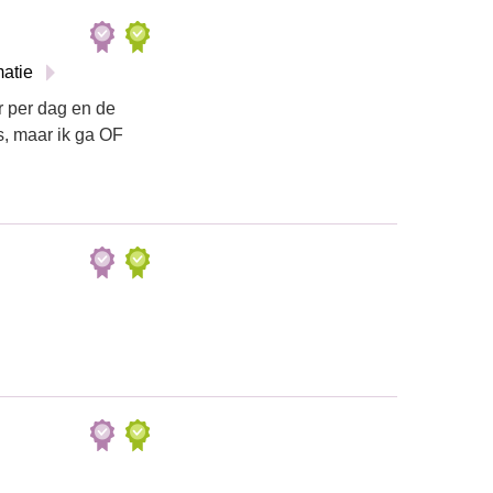
matie
r per dag en de
s, maar ik ga OF