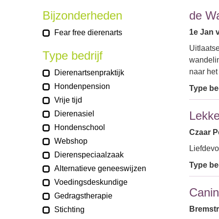
Bijzonderheden
de Wa
1e Jan 
Fear free dierenarts
Uitlaats
Type bedrijf
wandelin
naar he
Dierenartsenpraktijk
Hondenpension
Type bed
Vrije tijd
Lekke
Dierenasiel
Hondenschool
Czaar P
Webshop
Liefdevo
Dierenspeciaalzaak
Type bed
Alternatieve geneeswijzen
Voedingsdeskundige
Canin
Gedragstherapie
Bremstra
Stichting