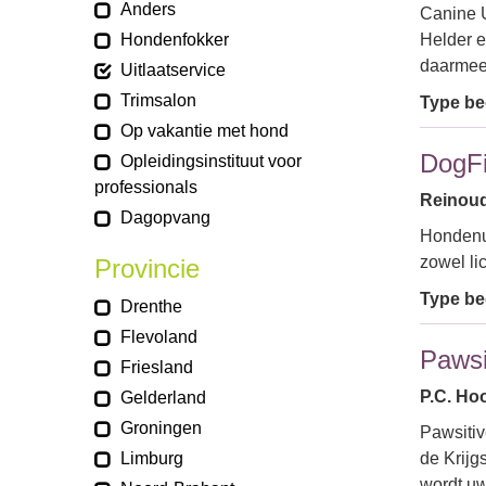
Anders
Canine U
Hondenfokker
Helder e
daarmee 
Uitlaatservice
Trimsalon
Type bed
Op vakantie met hond
DogFi
Opleidingsinstituut voor
professionals
Reinoud
Dagopvang
Hondenui
zowel li
Provincie
Type bed
Drenthe
Flevoland
Pawsi
Friesland
P.C. Hoo
Gelderland
Groningen
Pawsitiv
Limburg
de Krijg
wordt uw