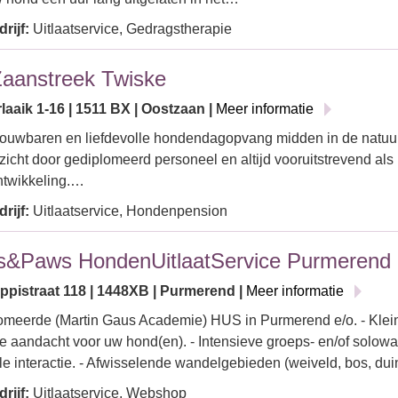
rijf:
Uitlaatservice, Gedragstherapie
aanstreek Twiske
aaik 1-16 | 1511 BX | Oostzaan |
Meer informatie
ouwbaren en liefdevolle hondendagopvang midden in de natuur
oezicht door gediplomeerd personeel en altijd vooruitstrevend als
ntwikkeling.…
rijf:
Uitlaatservice, Hondenpension
s&Paws HondenUitlaatService Purmerend
ippistraat 118 | 1448XB | Purmerend |
Meer informatie
omeerde (Martin Gaus Academie) HUS in Purmerend e/o. - Klein
 aandacht voor uw hond(en). - Intensieve groeps- en/of solowa
le interactie. - Afwisselende wandelgebieden (weiveld, bos, dui
rijf:
Uitlaatservice, Webshop