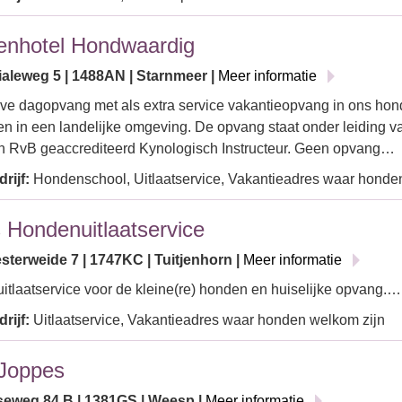
nhotel Hondwaardig
ialeweg 5 | 1488AN | Starnmeer |
Meer informatie
ve dagopvang met als extra service vakantieopvang in ons hon
n in een landelijke omgeving. De opvang staat onder leiding v
 RvB geaccrediteerd Kynologisch Instructeur. Geen opvang…
rijf:
Hondenschool, Uitlaatservice, Vakantieadres waar honde
’s Hondenuitlaatservice
sterweide 7 | 1747KC | Tuitjenhorn |
Meer informatie
tlaatservice voor de kleine(re) honden en huiselijke opvang.…
rijf:
Uitlaatservice, Vakantieadres waar honden welkom zijn
Joppes
seweg 84 B | 1381GS | Weesp |
Meer informatie