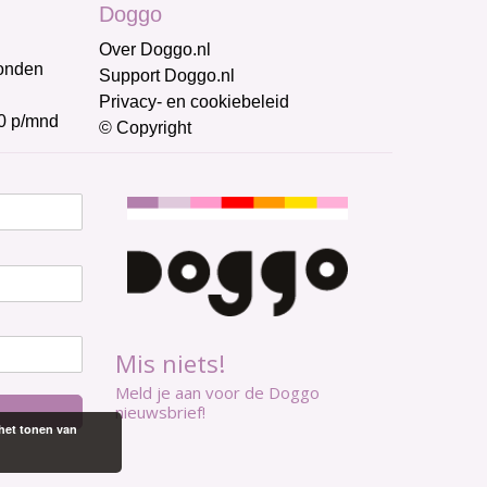
Doggo
Over Doggo.nl
honden
Support Doggo.nl
Privacy- en cookiebeleid
0 p/mnd
© Copyright
Mis niets!
Meld je aan voor de Doggo
nieuwsbrief!
het tonen van