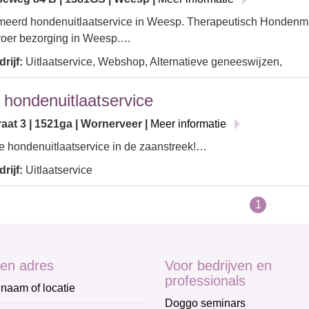
meerd hondenuitlaatservice in Weesp. Therapeutisch Honden
oer bezorging in Weesp.…
rijf:
Uitlaatservice, Webshop, Alternatieve geneeswijzen,
s hondenuitlaatservice
raat 3 | 1521ga | Wornerveer |
Meer informatie
e hondenuitlaatservice in de zaanstreek!…
rijf:
Uitlaatservice
1
en adres
Voor bedrijven en
professionals
naam of locatie
Doggo seminars