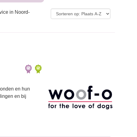
vice in Noord-
 honden en hun
lingen en bij