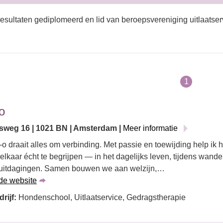
esultaten gediplomeerd en lid van beroepsvereniging uitlaatser
1
o
sweg 16 | 1021 BN | Amsterdam |
Meer informatie
-o draait alles om verbinding. Met passie en toewijding help ik
lkaar écht te begrijpen — in het dagelijks leven, tijdens wande
uitdagingen. Samen bouwen we aan welzijn,…
de website
rijf:
Hondenschool, Uitlaatservice, Gedragstherapie