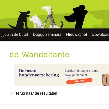
j jou in de buurt
Doggo seminars
Nieuwsbrief
Downloa
de Wandeltante
Terug naar de resultaten