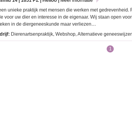
mid 14 | 1851 PZ | Heiloo |
Meer informatie
 een unieke praktijk met mensen die werken met gedrevenheid. 
fde voor uw dier en interesse in de eigenaar. Wij staan open voor
oeken in de diergeneeskunde maar verliezen…
rijf:
Dierenartsenpraktijk, Webshop, Alternatieve geneeswijzen
1