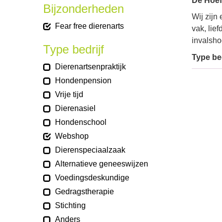
De Hoefs
Bijzonderheden
Wij zijn
Fear free dierenarts
vak, lie
invalsh
Type bedrijf
Type bed
Dierenartsenpraktijk
Hondenpension
Vrije tijd
Dierenasiel
Hondenschool
Webshop
Dierenspeciaalzaak
Alternatieve geneeswijzen
Voedingsdeskundige
Gedragstherapie
Stichting
Anders