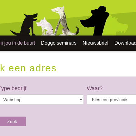
j jou in de buurt
Doggo seminars
Nieuwsbrief
Downloa
k een adres
Type bedrijf
Waar?
Zoek