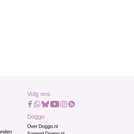
Volg ons
Doggo
Over Doggo.nl
honden
Support Doggo.nl