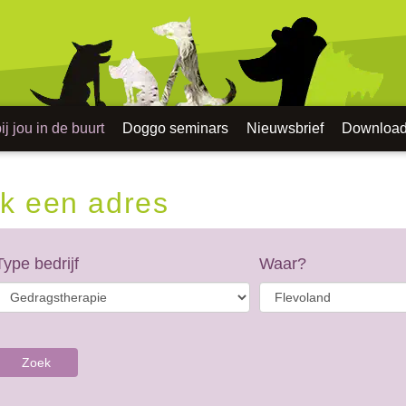
j jou in de buurt
Doggo seminars
Nieuwsbrief
Downloa
k een adres
Type bedrijf
Waar?
Zoek