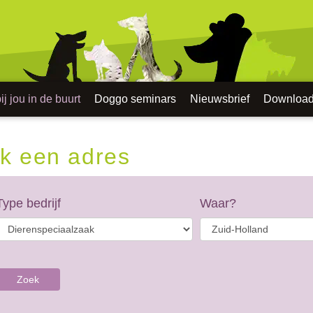
j jou in de buurt
Doggo seminars
Nieuwsbrief
Downloa
k een adres
Type bedrijf
Waar?
Zoek