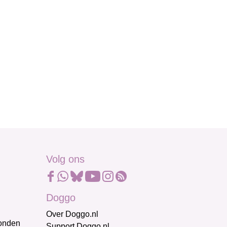
Volg ons
Doggo
Over Doggo.nl
honden
Support Doggo.nl