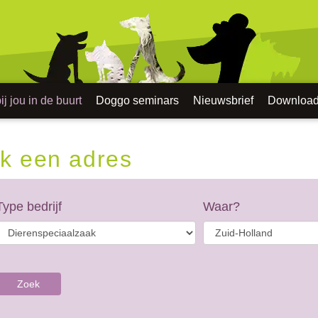
j jou in de buurt
Doggo seminars
Nieuwsbrief
Downloa
k een adres
Type bedrijf
Waar?
Zoek