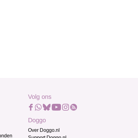
Volg ons
Doggo
Over Doggo.nl
honden
Support Doggo.nl