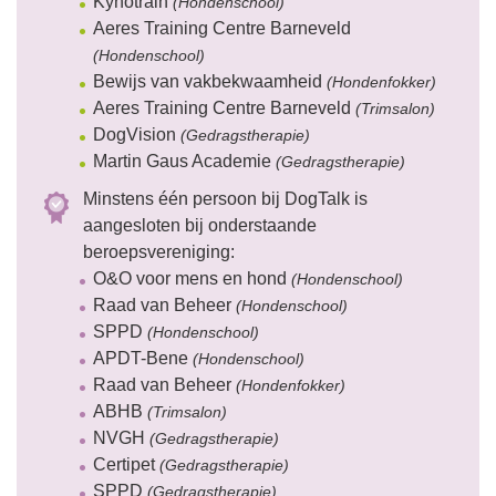
Kynotrain
(Hondenschool)
Aeres Training Centre Barneveld
(Hondenschool)
Bewijs van vakbekwaamheid
(Hondenfokker)
Aeres Training Centre Barneveld
(Trimsalon)
DogVision
(Gedragstherapie)
Martin Gaus Academie
(Gedragstherapie)
Minstens één persoon bij DogTalk is
aangesloten bij onderstaande
beroepsvereniging:
O&O voor mens en hond
(Hondenschool)
Raad van Beheer
(Hondenschool)
SPPD
(Hondenschool)
APDT-Bene
(Hondenschool)
Raad van Beheer
(Hondenfokker)
ABHB
(Trimsalon)
NVGH
(Gedragstherapie)
Certipet
(Gedragstherapie)
SPPD
(Gedragstherapie)