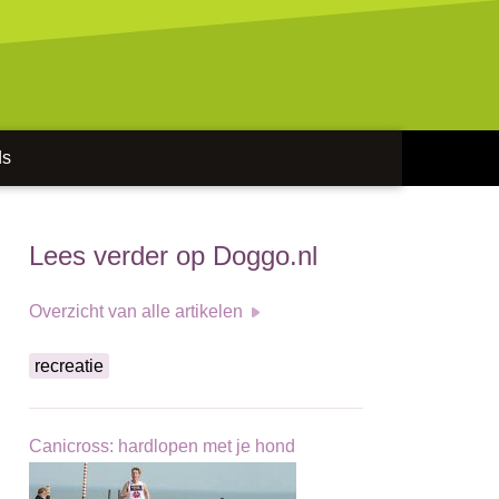
ds
Lees verder op Doggo.nl
Overzicht van alle artikelen
recreatie
Canicross: hardlopen met je hond