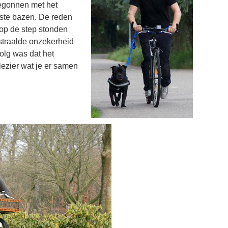
 begonnen met het
ste bazen. De reden
 op de step stonden
traalde onzekerheid
volg was dat het
lezier wat je er samen