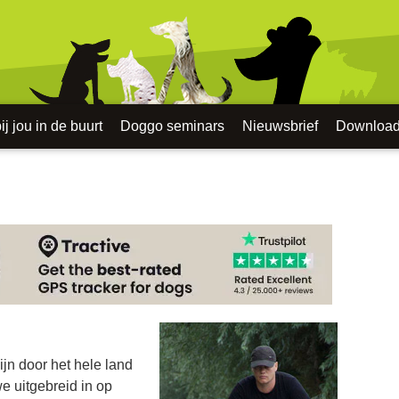
j jou in de buurt
Doggo seminars
Nieuwsbrief
Downloa
ijn door het hele land
we uitgebreid in op