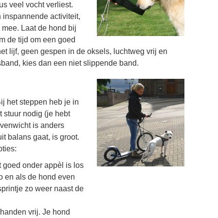
s veel vocht verliest.
 inspannende activiteit,
n mee. Laat de hond bij
m de tijd om een goed
t lijf, geen gespen in de oksels, luchtweg vrij en
sband, kies dan een niet slippende band.
ij het steppen heb je in
t stuur nodig (je hebt
 evenwicht is anders
t balans gaat, is groot.
ties:
t goed onder appèl is los
mpo en als de hond even
 sprintje zo weer naast de
e handen vrij. Je hond