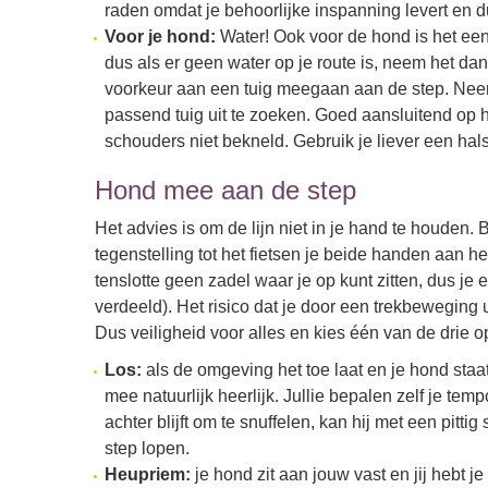
raden omdat je behoorlijke inspanning levert en du
Voor je hond:
Water! Ook voor de hond is het een
dus als er geen water op je route is, neem het da
voorkeur aan een tuig meegaan aan de step. Nee
passend tuig uit te zoeken. Goed aansluitend op he
schouders niet bekneld. Gebruik je liever een hal
Hond mee aan de step
Het advies is om de lijn niet in je hand te houden. B
tegenstelling tot het fietsen je beide handen aan he
tenslotte geen zadel waar je op kunt zitten, dus je
verdeeld). Het risico dat je door een trekbeweging ui
Dus veiligheid voor alles en kies één van de drie op
Los:
als de omgeving het toe laat en je hond staa
mee natuurlijk heerlijk. Jullie bepalen zelf je te
achter blijft om te snuffelen, kan hij met een pittig
step lopen.
Heupriem:
je hond zit aan jouw vast en jij hebt j